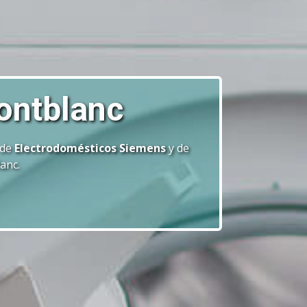
ontblanc
 de
Electrodomésticos Siemens
y de
anc.